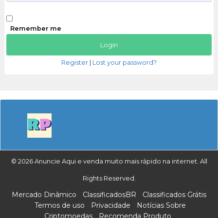
Remember me
Register
|
Lost your password?
© 2026 Anuncie Aqui e venda muito mais rápido na internet. All
Rights Reserved.
Mercado Dinâmico
ClassificadosBR
Classificados Grátis
Termos de uso
Privacidade
Notícias Sobre
Criptomoedas
Recomenda Produto