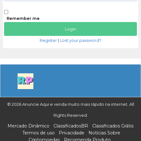
Remember me
Register
|
Lost your password?
© 2026 Anuncie Aqui e venda muito mais rápido na internet. All
Rights Reserved.
Mercado Dinâmico
ClassificadosBR
Classificados Grátis
Termos de uso
Privacidade
Notícias Sobre
Criptomoedas
Recomenda Produto