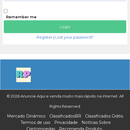
Remember me
Register
|
Lost your password?
© 2026 Anuncie Aqui e venda muito mais rápido na internet. All
Rights Reserved.
Mercado Dinâmico
ClassificadosBR
Classificados Grátis
Termos de uso
Privacidade
Notícias Sobre
Criptomoedas
Recomenda Produto