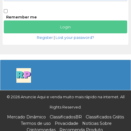
Remember me
Register
|
Lost your password?
© 2026 Anuncie Aqui e venda muito mais rápido na internet. All
Rights Reserved.
Mercado Dinâmico
ClassificadosBR
Classificados Grátis
Termos de uso
Privacidade
Notícias Sobre
Criptomoedas
Recomenda Produto