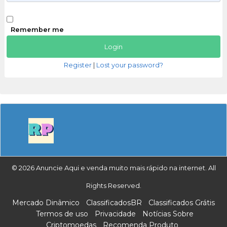
Remember me
Register
|
Lost your password?
© 2026 Anuncie Aqui e venda muito mais rápido na internet. All
Rights Reserved.
Mercado Dinâmico
ClassificadosBR
Classificados Grátis
Termos de uso
Privacidade
Notícias Sobre
Criptomoedas
Recomenda Produto