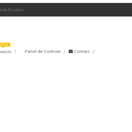
da Produto
NEW
Painel de Controle
Contato
núncio
/
/
/