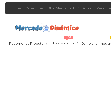
Home
Categories
Blog Mercado do Dinâmico
Recomen
HOT
Nossos Planos
Recomenda Produto
/
Como criar meu a
/