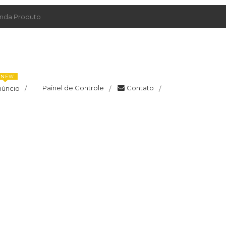
da Produto
NEW
Painel de Controle
Contato
núncio
/
/
/