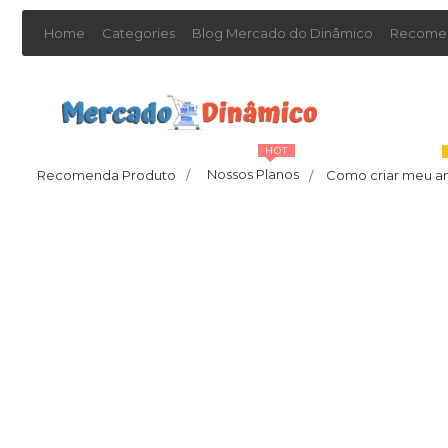
Home
Categories
Blog Mercado do Dinâmico
Recomen
HOT
Nossos Planos
Recomenda Produto
/
Como criar meu a
/