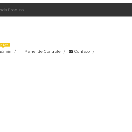
da Produto
NEW
Painel de Controle
Contato
núncio
/
/
/