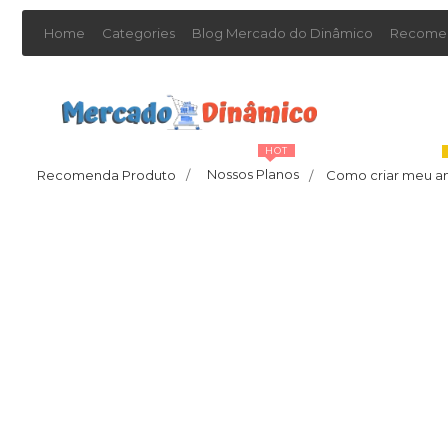
Home
Categories
Blog Mercado do Dinâmico
Recomen
HOT
Nossos Planos
Recomenda Produto
/
Como criar meu a
/