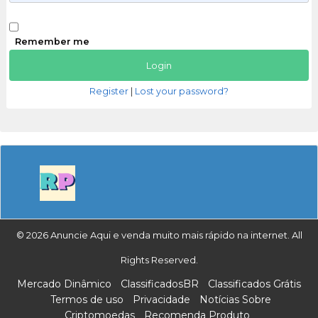
Remember me
Register
|
Lost your password?
© 2026 Anuncie Aqui e venda muito mais rápido na internet. All
Rights Reserved.
Mercado Dinâmico
ClassificadosBR
Classificados Grátis
Termos de uso
Privacidade
Notícias Sobre
Criptomoedas
Recomenda Produto