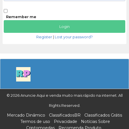
Remember me
Register
|
Lost your password?
© 2026 Anuncie Aqui e venda muito mais rápido na internet. All
Rights Reserved.
Mercado Dinâmico
ClassificadosBR
Classificados Grátis
Termos de uso
Privacidade
Notícias Sobre
Criptomoedas
Recomenda Produto