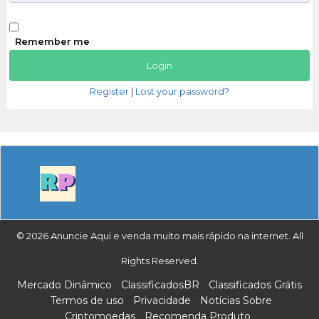
Remember me
Register
|
Lost your password?
© 2026 Anuncie Aqui e venda muito mais rápido na internet. All
Rights Reserved.
Mercado Dinâmico
ClassificadosBR
Classificados Grátis
Termos de uso
Privacidade
Notícias Sobre
Criptomoedas
Recomenda Produto