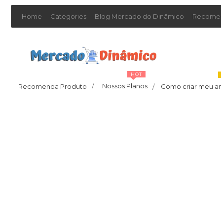
Home
Categories
Blog Mercado do Dinâmico
Recomen
HOT
Nossos Planos
Recomenda Produto
/
Como criar meu a
/