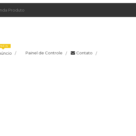
da Produto
NEW
Painel de Controle
Contato
núncio
/
/
/