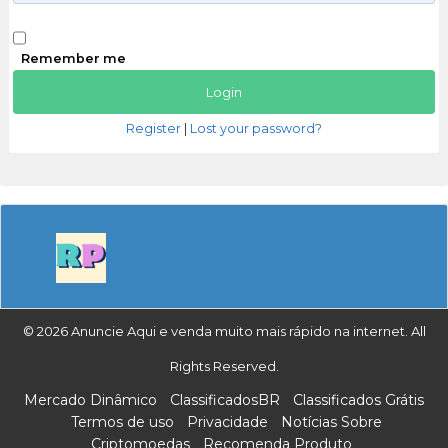
Remember me
Register
|
Lost your password?
© 2026 Anuncie Aqui e venda muito mais rápido na internet. All
Rights Reserved.
Mercado Dinâmico
ClassificadosBR
Classificados Grátis
Termos de uso
Privacidade
Notícias Sobre
Criptomoedas
Recomenda Produto