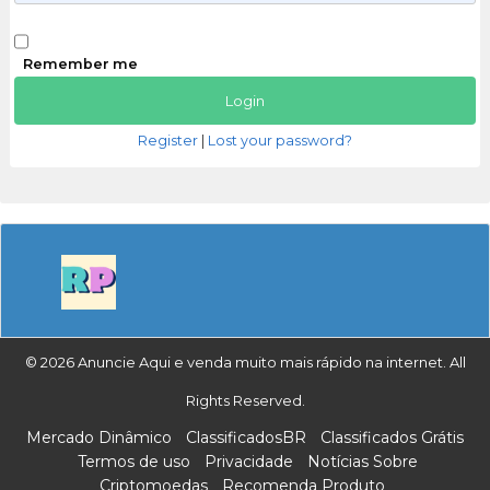
Remember me
Register
|
Lost your password?
© 2026 Anuncie Aqui e venda muito mais rápido na internet. All
Rights Reserved.
Mercado Dinâmico
ClassificadosBR
Classificados Grátis
Termos de uso
Privacidade
Notícias Sobre
Criptomoedas
Recomenda Produto