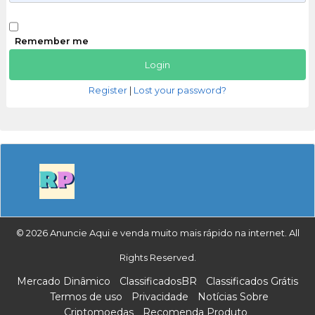
Remember me
Register
|
Lost your password?
© 2026 Anuncie Aqui e venda muito mais rápido na internet. All
Rights Reserved.
Mercado Dinâmico
ClassificadosBR
Classificados Grátis
Termos de uso
Privacidade
Notícias Sobre
Criptomoedas
Recomenda Produto