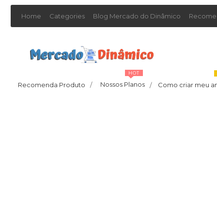
Home
Categories
Blog Mercado do Dinâmico
Recomen
HOT
Nossos Planos
Recomenda Produto
/
Como criar meu a
/