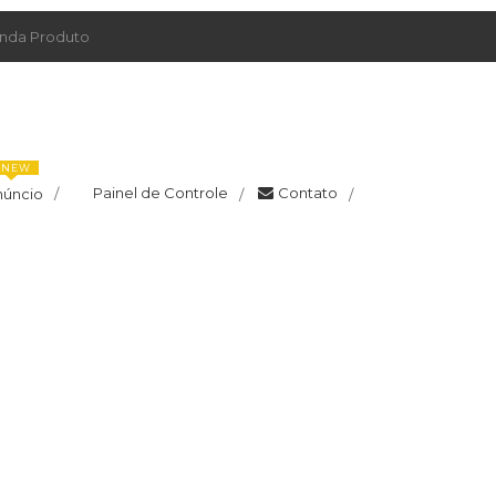
da Produto
NEW
Painel de Controle
Contato
núncio
/
/
/