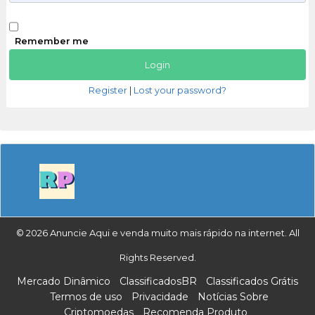
Remember me
Register
|
Lost your password?
© 2026 Anuncie Aqui e venda muito mais rápido na internet. All
Rights Reserved.
Mercado Dinâmico
ClassificadosBR
Classificados Grátis
Termos de uso
Privacidade
Notícias Sobre
Criptomoedas
Recomenda Produto