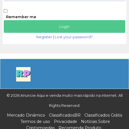
Remember me
Register
|
Lost your password?
© 2026 Anuncie Aqui e venda muito mais rápido na internet. All
Rights Reserved.
Mercado Dinâmico
ClassificadosBR
Classificados Grátis
Termos de uso
Privacidade
Notícias Sobre
Criptomoedas
Recomenda Produto