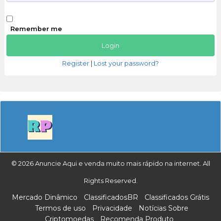
Remember me
Register
|
Lost your password?
© 2026 Anuncie Aqui e venda muito mais rápido na internet. All
Rights Reserved.
Mercado Dinâmico
ClassificadosBR
Classificados Grátis
Termos de uso
Privacidade
Notícias Sobre
Criptomoedas
Recomenda Produto