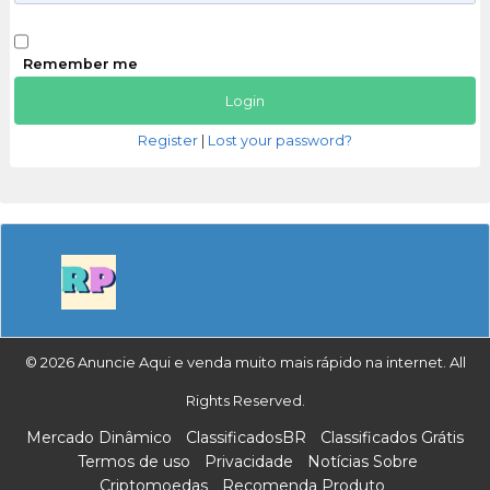
Remember me
Register
|
Lost your password?
© 2026 Anuncie Aqui e venda muito mais rápido na internet. All
Rights Reserved.
Mercado Dinâmico
ClassificadosBR
Classificados Grátis
Termos de uso
Privacidade
Notícias Sobre
Criptomoedas
Recomenda Produto