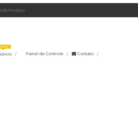
da Produto
NEW
Painel de Controle
Contato
núncio
/
/
/