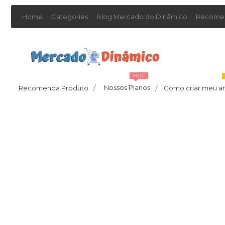
Home
Categories
Blog Mercado do Dinâmico
Recomen
HOT
Nossos Planos
Recomenda Produto
/
Como criar meu a
/