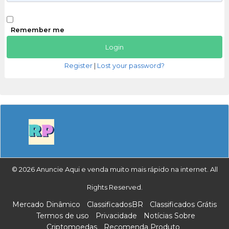
Remember me
Register
|
Lost your password?
© 2026 Anuncie Aqui e venda muito mais rápido na internet. All
Rights Reserved.
Mercado Dinâmico
ClassificadosBR
Classificados Grátis
Termos de uso
Privacidade
Notícias Sobre
Criptomoedas
Recomenda Produto