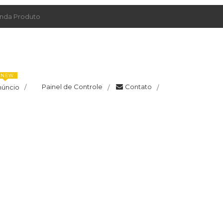
da Produto
NEW
Painel de Controle
Contato
núncio
/
/
/