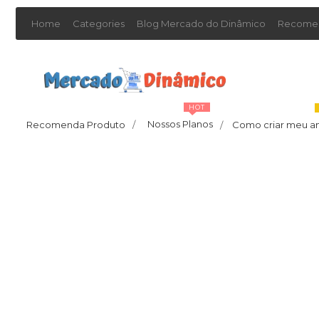
Home
Categories
Blog Mercado do Dinâmico
Recomen
HOT
Nossos Planos
Recomenda Produto
/
Como criar meu a
/