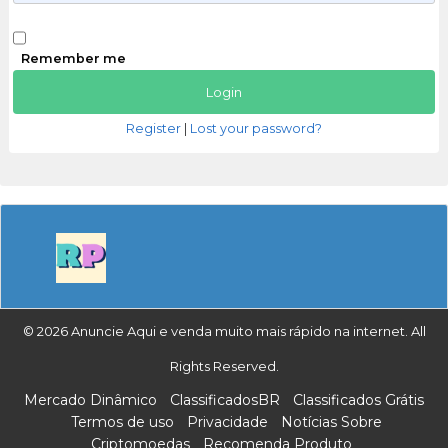
Remember me
Register
|
Lost your password?
© 2026 Anuncie Aqui e venda muito mais rápido na internet. All
Rights Reserved.
Mercado Dinâmico
ClassificadosBR
Classificados Grátis
Termos de uso
Privacidade
Notícias Sobre
Criptomoedas
Recomenda Produto