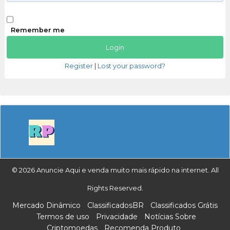
Remember me
Register
|
Lost your password?
© 2026 Anuncie Aqui e venda muito mais rápido na internet. All
Rights Reserved.
Mercado Dinâmico
ClassificadosBR
Classificados Grátis
Termos de uso
Privacidade
Notícias Sobre
Criptomoedas
Recomenda Produto