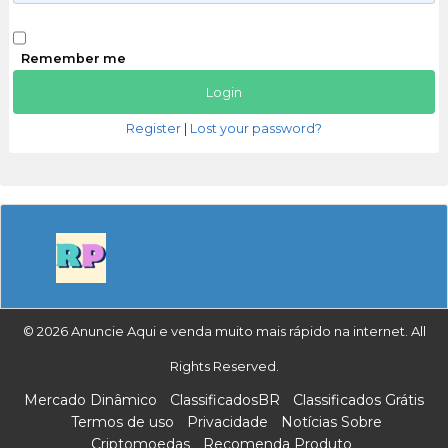
Remember me
Register
|
Lost your password?
© 2026 Anuncie Aqui e venda muito mais rápido na internet. All
Rights Reserved.
Mercado Dinâmico
ClassificadosBR
Classificados Grátis
Termos de uso
Privacidade
Notícias Sobre
Criptomoedas
Recomenda Produto