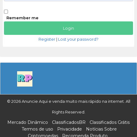
Remember me
Register
|
Lost your password?
© 2026 Anuncie Aqui e venda muito mais rápido na internet. All
Rights Reserved.
Mercado Dinâmico
ClassificadosBR
Classificados Grátis
Termos de uso
Privacidade
Notícias Sobre
Criptomoedas
Recomenda Produto