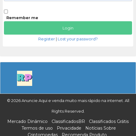
Remember me
Register
|
Lost your password?
© 2026 Anuncie Aqui e venda muito mais rápido na internet. All
Rights Reserved.
Mercado Dinâmico
ClassificadosBR
Classificados Grátis
Termos de uso
Privacidade
Notícias Sobre
Criptomoedas
Recomenda Produto