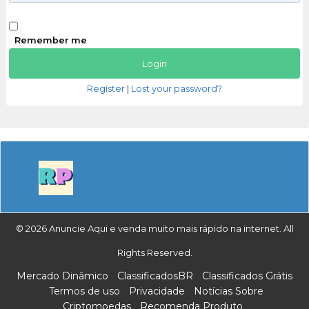
Remember me
Register
|
Lost your password?
© 2026 Anuncie Aqui e venda muito mais rápido na internet. All
Rights Reserved.
Mercado Dinâmico
ClassificadosBR
Classificados Grátis
Termos de uso
Privacidade
Notícias Sobre
Criptomoedas
Recomenda Produto