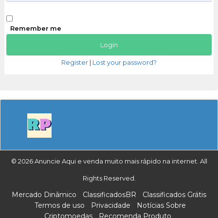
Remember me
Register
|
Lost your password?
© 2026 Anuncie Aqui e venda muito mais rápido na internet. All
Rights Reserved.
Mercado Dinâmico
ClassificadosBR
Classificados Grátis
Termos de uso
Privacidade
Notícias Sobre
Criptomoedas
Recomenda Produto