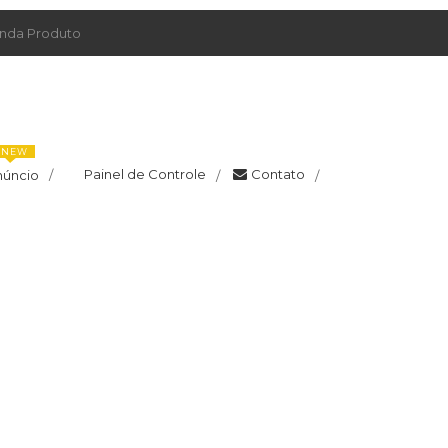
da Produto
NEW
Painel de Controle
Contato
núncio
/
/
/