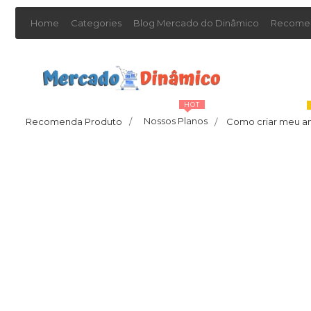
Home
Categories
Blog Mercado do Dinâmico
Recomen
HOT
Nossos Planos
Recomenda Produto
/
Como criar meu a
/