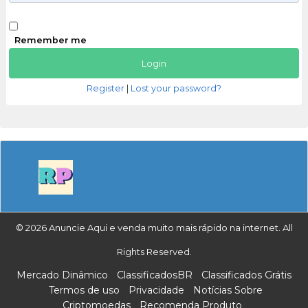
Remember me
Register
|
Lost your password?
© 2026 Anuncie Aqui e venda muito mais rápido na internet. All
Rights Reserved.
Mercado Dinâmico
ClassificadosBR
Classificados Grátis
Termos de uso
Privacidade
Notícias Sobre
Criptomoedas
Recomenda Produto