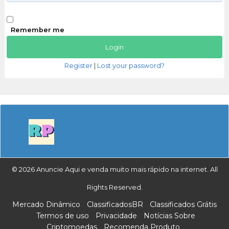
Remember me
Register
|
Lost your password?
© 2026 Anuncie Aqui e venda muito mais rápido na internet. All
Rights Reserved.
Mercado Dinâmico
ClassificadosBR
Classificados Grátis
Termos de uso
Privacidade
Notícias Sobre
Criptomoedas
Recomenda Produto