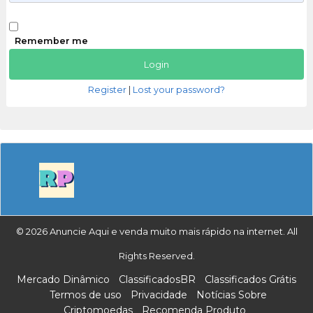
Remember me
Register
|
Lost your password?
© 2026 Anuncie Aqui e venda muito mais rápido na internet. All
Rights Reserved.
Mercado Dinâmico
ClassificadosBR
Classificados Grátis
Termos de uso
Privacidade
Notícias Sobre
Criptomoedas
Recomenda Produto