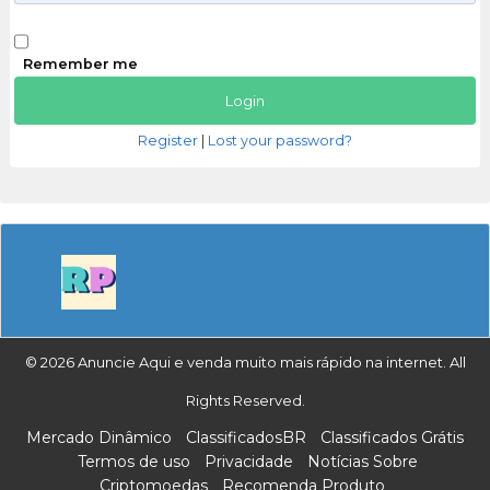
Remember me
Register
|
Lost your password?
© 2026 Anuncie Aqui e venda muito mais rápido na internet. All
Rights Reserved.
Mercado Dinâmico
ClassificadosBR
Classificados Grátis
Termos de uso
Privacidade
Notícias Sobre
Criptomoedas
Recomenda Produto