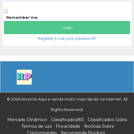
Remember me
Register
|
Lost your password?
© 2026 Anuncie Aqui e venda muito mais rápido na internet. All
Rights Reserved.
Mercado Dinâmico
ClassificadosBR
Classificados Grátis
Termos de uso
Privacidade
Notícias Sobre
Criptomoedas
Recomenda Produto