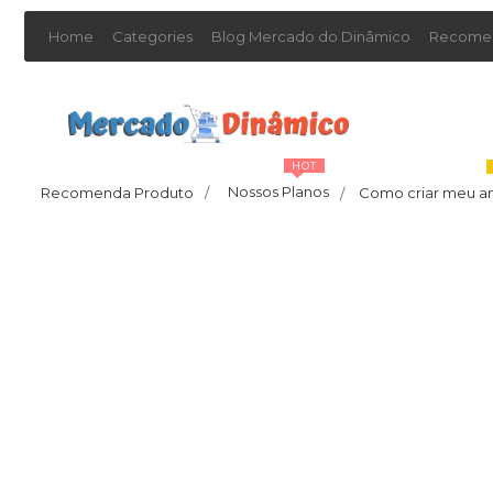
Home
Categories
Blog Mercado do Dinâmico
Recomen
HOT
Nossos Planos
Recomenda Produto
/
Como criar meu a
/