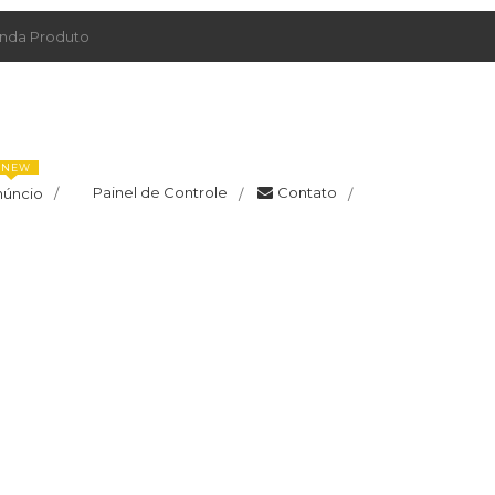
da Produto
NEW
Painel de Controle
Contato
núncio
/
/
/