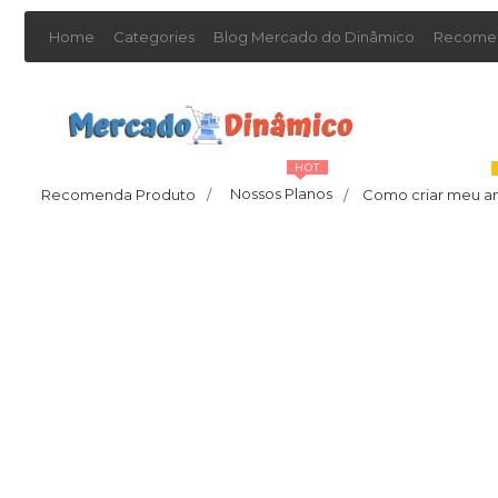
Home
Categories
Blog Mercado do Dinâmico
Recomen
HOT
Nossos Planos
Recomenda Produto
/
Como criar meu a
/