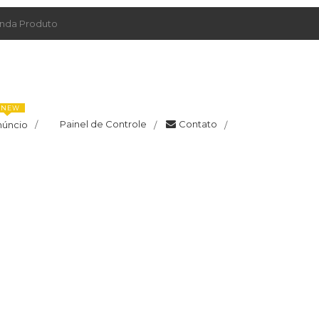
da Produto
NEW
Painel de Controle
Contato
núncio
/
/
/