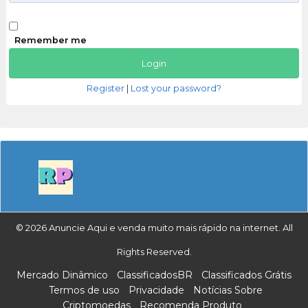
Remember me
Register
|
Lost your password?
© 2026 Anuncie Aqui e venda muito mais rápido na internet. All
Rights Reserved.
Mercado Dinâmico
ClassificadosBR
Classificados Grátis
Termos de uso
Privacidade
Notícias Sobre
Criptomoedas
Recomenda Produto