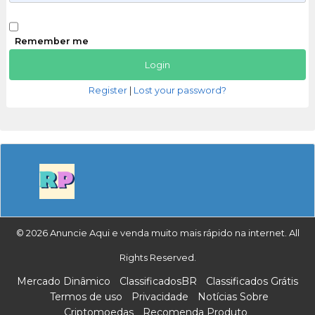
Remember me
Register
|
Lost your password?
© 2026 Anuncie Aqui e venda muito mais rápido na internet. All
Rights Reserved.
Mercado Dinâmico
ClassificadosBR
Classificados Grátis
Termos de uso
Privacidade
Notícias Sobre
Criptomoedas
Recomenda Produto