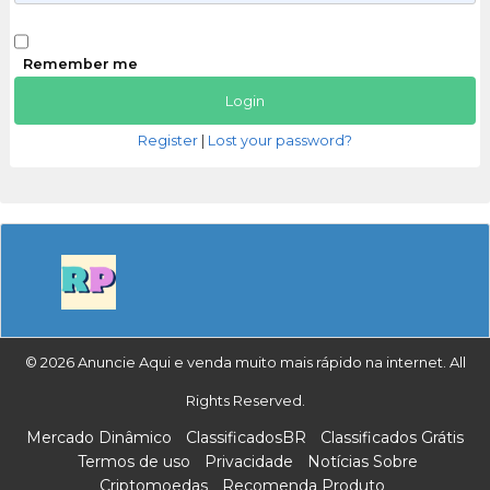
Remember me
Register
|
Lost your password?
© 2026 Anuncie Aqui e venda muito mais rápido na internet. All
Rights Reserved.
Mercado Dinâmico
ClassificadosBR
Classificados Grátis
Termos de uso
Privacidade
Notícias Sobre
Criptomoedas
Recomenda Produto