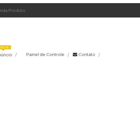
da Produto
NEW
Painel de Controle
Contato
núncio
/
/
/