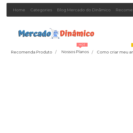
Home
Categories
Blog Mercado do Dinâmico
Recomen
HOT
Nossos Planos
Recomenda Produto
/
Como criar meu a
/