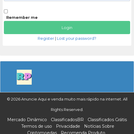
Remember me
Register
|
Lost your password?
© 2026 Anuncie Aqui e venda muito mais rápido na internet. All
Rights Reserved.
Mercado Dinâmico
ClassificadosBR
Classificados Grátis
Termos de uso
Privacidade
Notícias Sobre
Criptomoedas
Recomenda Produto