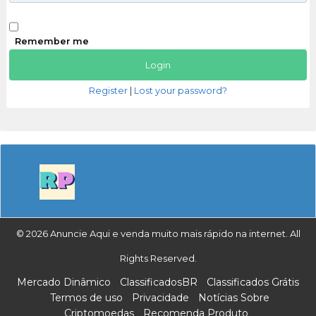
Remember me
Register
|
Lost your password?
© 2026 Anuncie Aqui e venda muito mais rápido na internet. All
Rights Reserved.
Mercado Dinâmico
ClassificadosBR
Classificados Grátis
Termos de uso
Privacidade
Notícias Sobre
Criptomoedas
Recomenda Produto