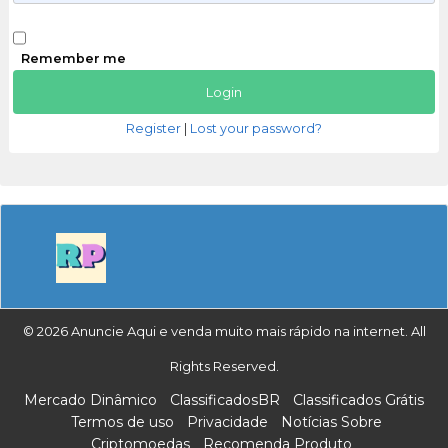
Remember me
Register
|
Lost your password?
© 2026 Anuncie Aqui e venda muito mais rápido na internet. All
Rights Reserved.
Mercado Dinâmico
ClassificadosBR
Classificados Grátis
Termos de uso
Privacidade
Notícias Sobre
Criptomoedas
Recomenda Produto