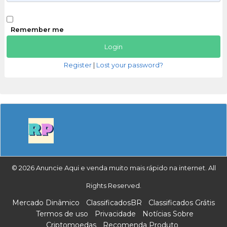
Remember me
Register
|
Lost your password?
© 2026 Anuncie Aqui e venda muito mais rápido na internet. All
Rights Reserved.
Mercado Dinâmico
ClassificadosBR
Classificados Grátis
Termos de uso
Privacidade
Notícias Sobre
Criptomoedas
Recomenda Produto