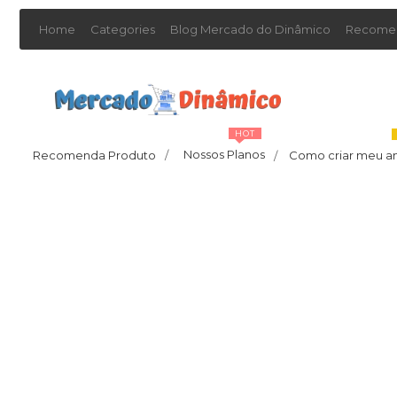
Home
Categories
Blog Mercado do Dinâmico
Recomen
HOT
Nossos Planos
Recomenda Produto
/
Como criar meu a
/