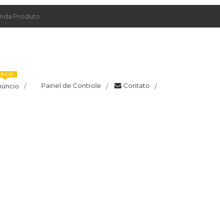
da Produto
NEW
Painel de Controle
Contato
núncio
/
/
/