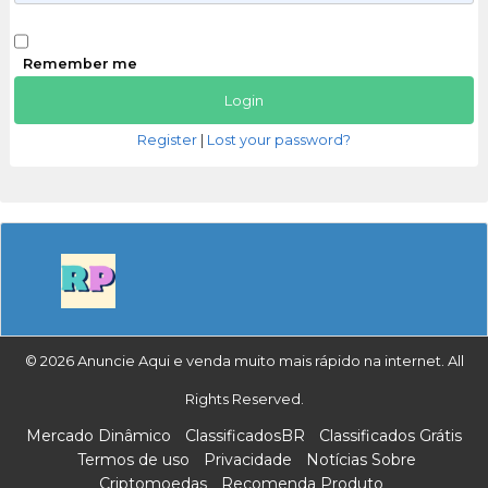
Remember me
Register
|
Lost your password?
© 2026 Anuncie Aqui e venda muito mais rápido na internet. All
Rights Reserved.
Mercado Dinâmico
ClassificadosBR
Classificados Grátis
Termos de uso
Privacidade
Notícias Sobre
Criptomoedas
Recomenda Produto