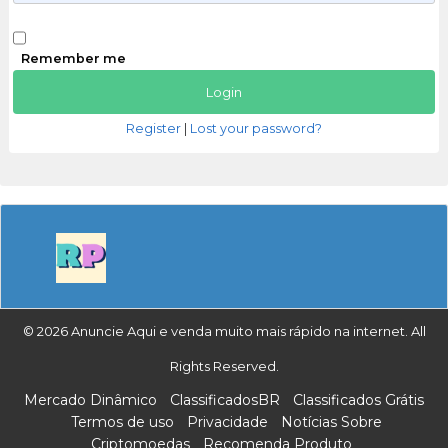
Remember me
Register
|
Lost your password?
© 2026 Anuncie Aqui e venda muito mais rápido na internet. All
Rights Reserved.
Mercado Dinâmico
ClassificadosBR
Classificados Grátis
Termos de uso
Privacidade
Notícias Sobre
Criptomoedas
Recomenda Produto