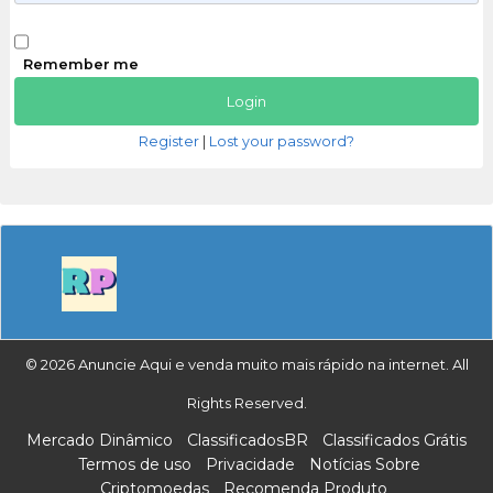
Remember me
Register
|
Lost your password?
© 2026 Anuncie Aqui e venda muito mais rápido na internet. All
Rights Reserved.
Mercado Dinâmico
ClassificadosBR
Classificados Grátis
Termos de uso
Privacidade
Notícias Sobre
Criptomoedas
Recomenda Produto